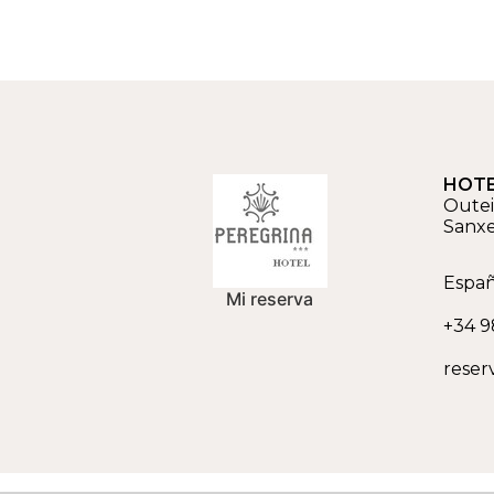
HOTE
Outeir
Sanx
Espa
Mi reserva
+34 9
reser