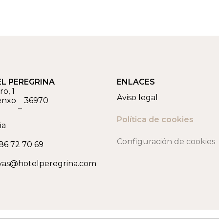
L PEREGRINA
ENLACES
o, 1
Aviso legal
enxo
36970
–
Política de cookies
ña
Configuración de cookies
86 72 70 69
vas@hotelperegrina.com