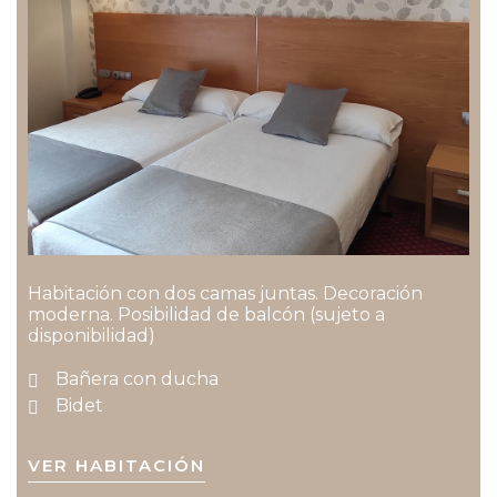
Habitación con dos camas juntas. Decoración
moderna. Posibilidad de balcón (sujeto a
disponibilidad)
Bañera con ducha
Bidet
VER HABITACIÓN