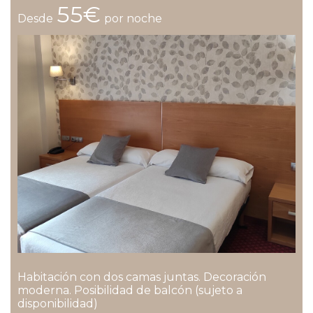
55€
Desde
por noche
Habitación con dos camas juntas. Decoración
moderna. Posibilidad de balcón (sujeto a
disponibilidad)